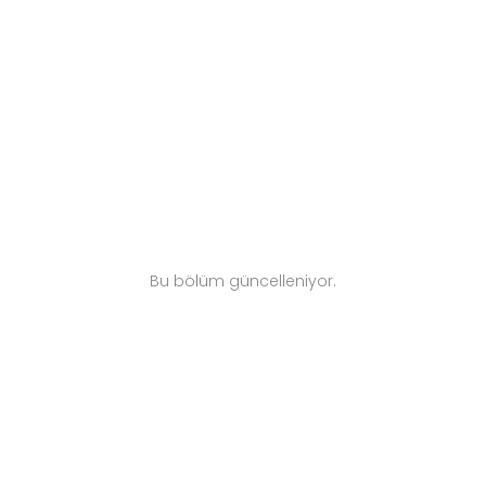
yoğun kullanıma uygun yapısıyla hem
ekonomik hem de kullanışlı bir alternatiftir.
Bu bölüm güncelleniyor.