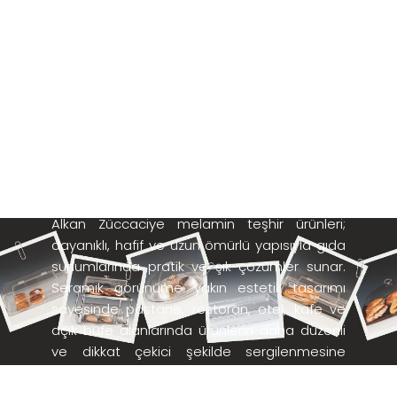
MELAMİN
TEŞHİRLER
Alkan Züccaciye melamin teşhir ürünleri;
dayanıklı, hafif ve uzun ömürlü yapısıyla gıda
sunumlarında pratik ve şık çözümler sunar.
Seramik görünüme yakın estetik tasarımı
sayesinde pastane, restoran, otel, kafe ve
açık büfe alanlarında ürünlerin daha düzenli
ve dikkat çekici şekilde sergilenmesine
yardımcı olur. Kırılmaya karşı dayanıklı
melamin malzemeden üretilen bu teşhirler,