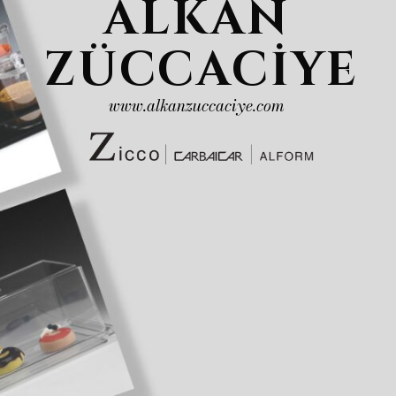
ALKAN
ZÜCCACİYE
www.alkanzuccaciye.com