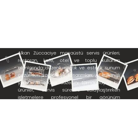
MASAÜSTÜ
SERVİS
ÜRÜNLERİ
Alkan Züccaciye masaüstü servis ürünleri;
restoran, kafe, otel ve toplu kullanım
alanlarında düzenli, pratik ve estetik sunum
çözümleri sağlar. Şık tasarımları ve kullanışlı
yapılarıyla masa düzenini tamamlayan bu
ürünler, servis sürecini kolaylaştırırken
işletmelere profesyonel bir görünüm
kazandırır. Yoğun kullanıma uygun dayanıklı
malzemelerden üretilen masaüstü servis
ürünleri, hem günlük servis ihtiyaçları hem de
özel sunumlar için ekonomik, uzun ömürlü ve
işlevsel bir alternatiftir.