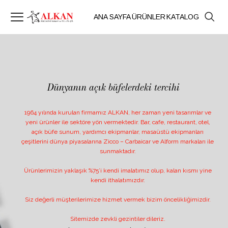
ANA SAYFA
ÜRÜNLER
KATALOG
Dünyanın açık büfelerdeki tercihi
1964 yılında kurulan firmamız ALKAN, her zaman yeni tasarımlar ve
yeni ürünler ile sektöre yön vermektedir. Bar, cafe, restaurant, otel,
açık büfe sunum, yardımcı ekipmanlar, masaüstü ekipmanları
çeşitlerini dünya piyasalarına Zicco – Carbaicar ve Alform markaları ile
sunmaktadır.
Ürünlerimizin yaklaşık %75’i kendi imalatımız olup, kalan kısmı yine
kendi ithalatımızdır.
Siz değerli müşterilerimize hizmet vermek bizim öncelikliğimizdir.
Sitemizde zevkli gezintiler dileriz.