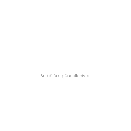
yoğun kullanıma uygun yapısıyla hem
ekonomik hem de kullanışlı bir alternatiftir.
Bu bölüm güncelleniyor.