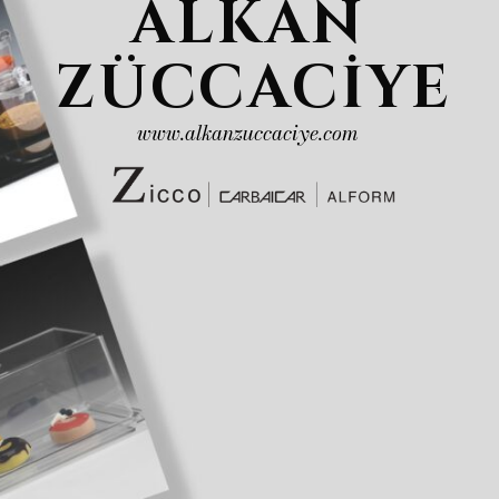
ALKAN
ZÜCCACİYE
www.alkanzuccaciye.com