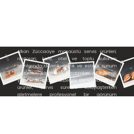
MASAÜSTÜ
SERVİS
ÜRÜNLERİ
Alkan Züccaciye masaüstü servis ürünleri;
restoran, kafe, otel ve toplu kullanım
alanlarında düzenli, pratik ve estetik sunum
çözümleri sağlar. Şık tasarımları ve kullanışlı
yapılarıyla masa düzenini tamamlayan bu
ürünler, servis sürecini kolaylaştırırken
işletmelere profesyonel bir görünüm
kazandırır. Yoğun kullanıma uygun dayanıklı
malzemelerden üretilen masaüstü servis
ürünleri, hem günlük servis ihtiyaçları hem de
özel sunumlar için ekonomik, uzun ömürlü ve
işlevsel bir alternatiftir.