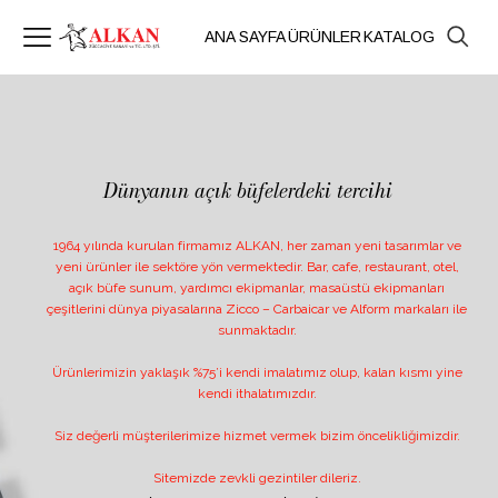
ANA SAYFA
ÜRÜNLER
KATALOG
Dünyanın açık büfelerdeki tercihi
1964 yılında kurulan firmamız ALKAN, her zaman yeni tasarımlar ve
yeni ürünler ile sektöre yön vermektedir. Bar, cafe, restaurant, otel,
açık büfe sunum, yardımcı ekipmanlar, masaüstü ekipmanları
çeşitlerini dünya piyasalarına Zicco – Carbaicar ve Alform markaları ile
sunmaktadır.
Ürünlerimizin yaklaşık %75’i kendi imalatımız olup, kalan kısmı yine
kendi ithalatımızdır.
Siz değerli müşterilerimize hizmet vermek bizim öncelikliğimizdir.
Sitemizde zevkli gezintiler dileriz.