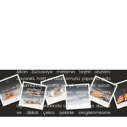
MELAMİN
TEŞHİRLER
Alkan Züccaciye melamin teşhir ürünleri;
dayanıklı, hafif ve uzun ömürlü yapısıyla gıda
sunumlarında pratik ve şık çözümler sunar.
Seramik görünüme yakın estetik tasarımı
sayesinde pastane, restoran, otel, kafe ve
açık büfe alanlarında ürünlerin daha düzenli
ve dikkat çekici şekilde sergilenmesine
yardımcı olur. Kırılmaya karşı dayanıklı
melamin malzemeden üretilen bu teşhirler,