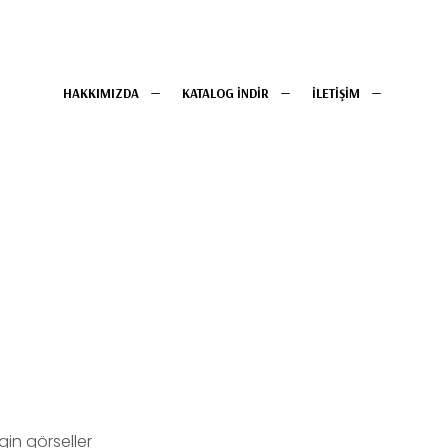
HAKKIMIZDA
KATALOG İNDİR
İLETİŞİM
in görseller