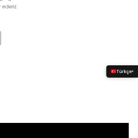
 ederiz.
Türkçe
▾