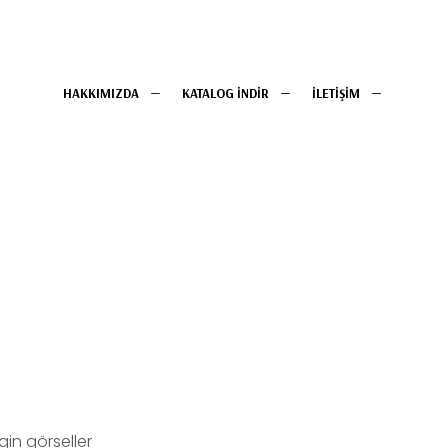
HAKKIMIZDA
KATALOG İNDİR
İLETİŞİM
in görseller