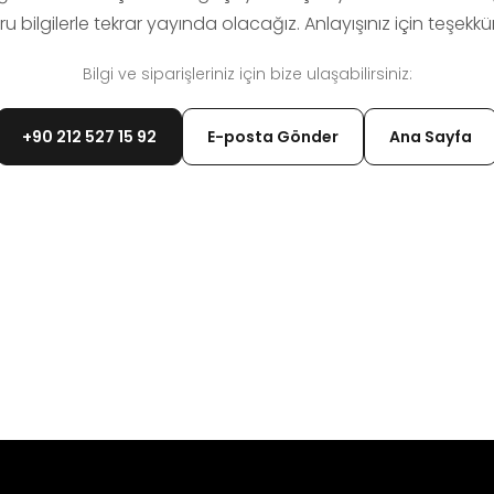
u bilgilerle tekrar yayında olacağız. Anlayışınız için teşekkür
Bilgi ve siparişleriniz için bize ulaşabilirsiniz:
+90 212 527 15 92
E-posta Gönder
Ana Sayfa