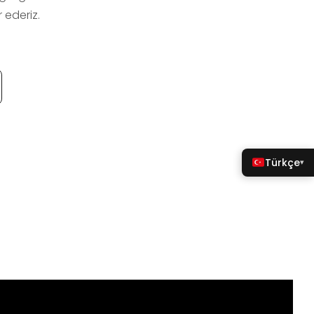
 ederiz.
Türkçe
▾