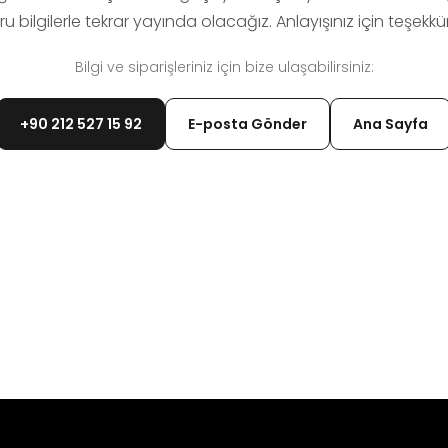
u bilgilerle tekrar yayında olacağız. Anlayışınız için teşekkür
Bilgi ve siparişleriniz için bize ulaşabilirsiniz:
+90 212 527 15 92
E-posta Gönder
Ana Sayfa