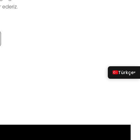
 ederiz.
Türkçe
▾