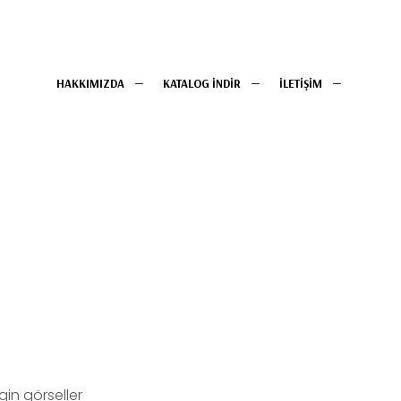
HAKKIMIZDA
KATALOG İNDİR
İLETİŞİM
in görseller