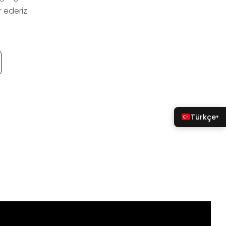
 ederiz.
Türkçe
▾