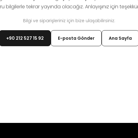
u bilgilerle tekrar yayında olacağız. Anlayışınız için teşekkür
Bilgi ve siparişleriniz için bize ulaşabilirsiniz:
+90 212 527 15 92
E-posta Gönder
Ana Sayfa