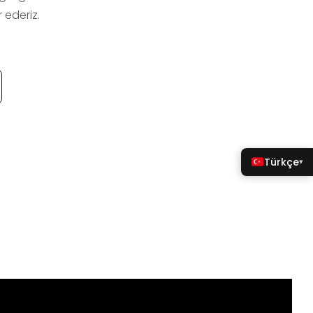
 ederiz.
Türkçe
▾