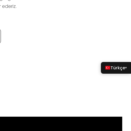
 ederiz.
Türkçe
▾