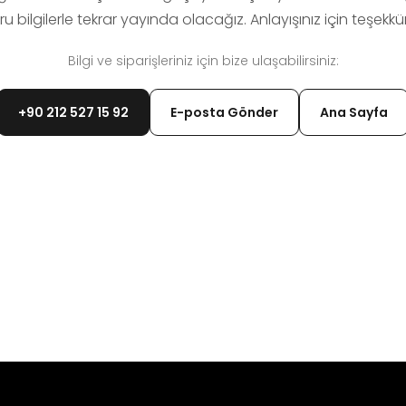
u bilgilerle tekrar yayında olacağız. Anlayışınız için teşekkür
Bilgi ve siparişleriniz için bize ulaşabilirsiniz:
+90 212 527 15 92
E-posta Gönder
Ana Sayfa