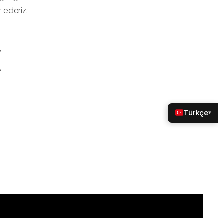
 ederiz.
Türkçe
▾