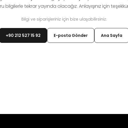
u bilgilerle tekrar yayında olacağız. Anlayışınız için teşekkür
Bilgi ve siparişleriniz için bize ulaşabilirsiniz:
+90 212 527 15 92
E-posta Gönder
Ana Sayfa