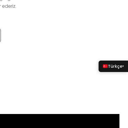
 ederiz.
Türkçe
▾