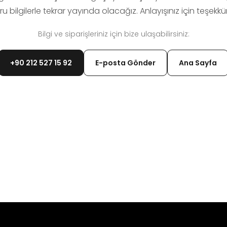
u bilgilerle tekrar yayında olacağız. Anlayışınız için teşekkür
Bilgi ve siparişleriniz için bize ulaşabilirsiniz:
+90 212 527 15 92
E-posta Gönder
Ana Sayfa