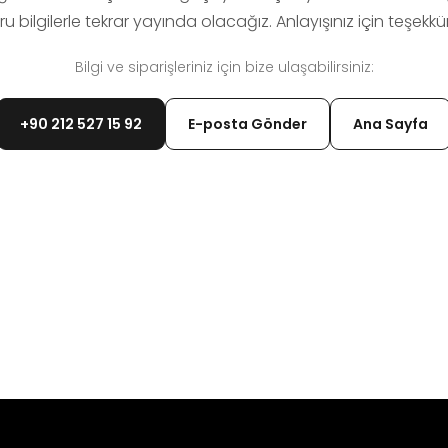
u bilgilerle tekrar yayında olacağız. Anlayışınız için teşekkür
Bilgi ve siparişleriniz için bize ulaşabilirsiniz:
+90 212 527 15 92
E-posta Gönder
Ana Sayfa