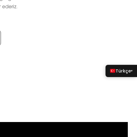
 ederiz.
Türkçe
▾