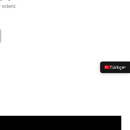
 ederiz.
Türkçe
▾