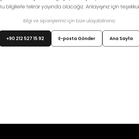
u bilgilerle tekrar yayında olacağız. Anlayışınız için teşekkür
Bilgi ve siparişleriniz için bize ulaşabilirsiniz:
+90 212 527 15 92
E-posta Gönder
Ana Sayfa