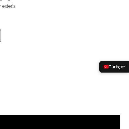
 ederiz.
Türkçe
▾