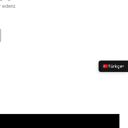
 ederiz.
Türkçe
▾