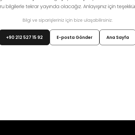
u bilgilerle tekrar yayında olacağız. Anlayışınız için teşekkür
Bilgi ve siparişleriniz için bize ulaşabilirsiniz:
+90 212 527 15 92
E-posta Gönder
Ana Sayfa