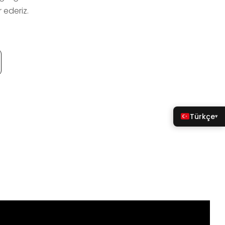
 ederiz.
Türkçe
▾