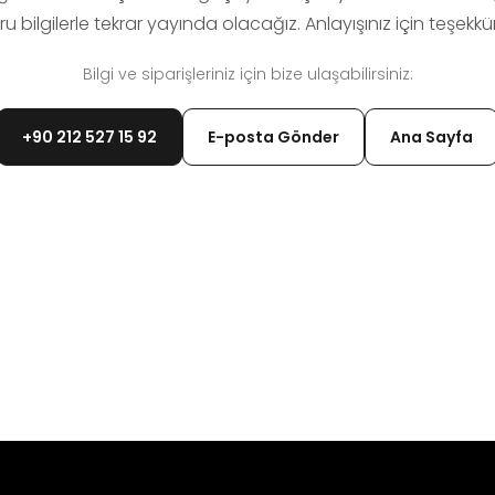
u bilgilerle tekrar yayında olacağız. Anlayışınız için teşekkür
Bilgi ve siparişleriniz için bize ulaşabilirsiniz:
+90 212 527 15 92
E-posta Gönder
Ana Sayfa