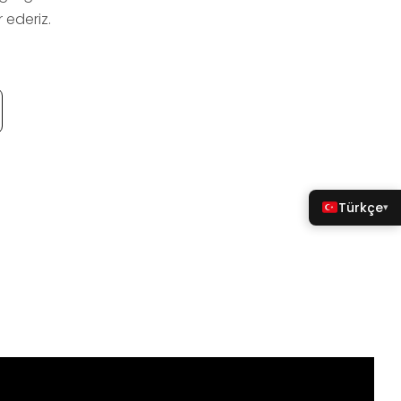
 ederiz.
Türkçe
▾