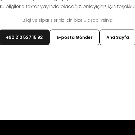
u bilgilerle tekrar yayında olacağız. Anlayışınız için teşekkür
Bilgi ve siparişleriniz için bize ulaşabilirsiniz:
+90 212 527 15 92
E-posta Gönder
Ana Sayfa